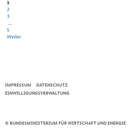
1
2
3
…
5
Weiter
SrOnlyServicemenü
IMPRESSUM
DATENSCHUTZ
EINWILLIGUNGSVERWALTUNG
©
BUNDESMINISTERIUM FÜR WIRTSCHAFT UND ENERGIE