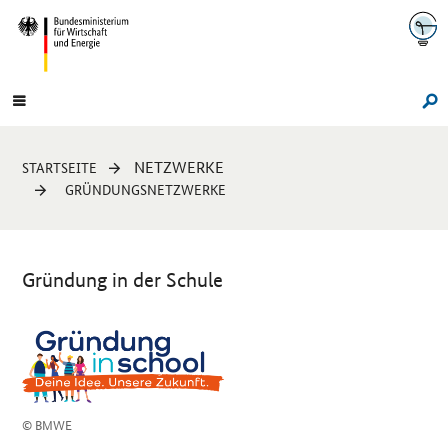
Navigation
Hauptmenü
Su
Sie
NETZWERKE
STARTSEITE
sind
GRÜNDUNGSNETZWERKE
hier:
Gründung in der Schule
Einleitung
© BMWE