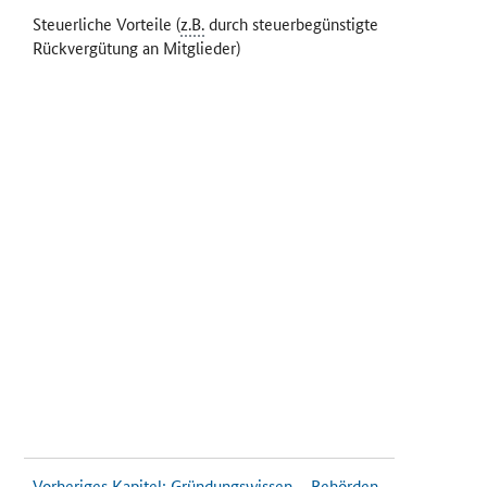
Steuerliche Vorteile (
z.B.
durch steuerbegünstigte
Rückvergütung an Mitglieder)
Vorheriges Kapitel: Gründungswissen – Behörden