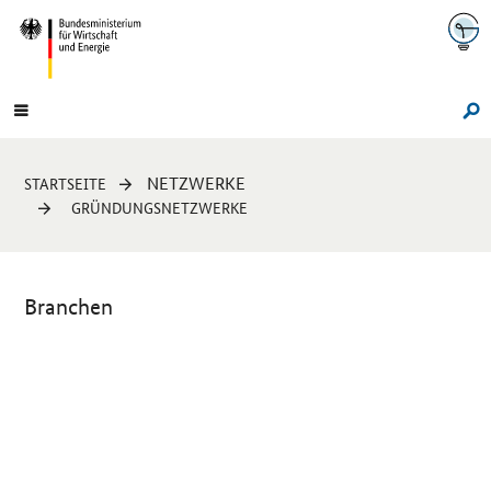
Navigation
Hauptmenü
Su
Sie
NETZWERKE
STARTSEITE
sind
GRÜNDUNGSNETZWERKE
hier:
Branchen
Einleitung