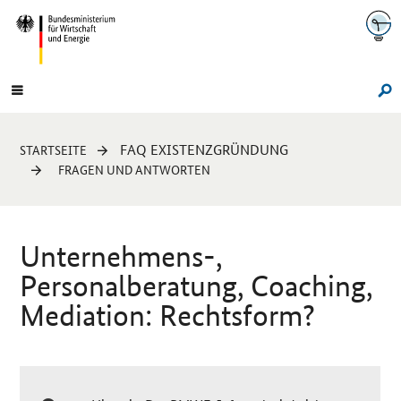
Navigation
Hauptmenü
Su
Sie
FAQ EXISTENZGRÜNDUNG
STARTSEITE
sind
FRAGEN UND ANTWORTEN
hier:
Unternehmens-,
Personalberatung,
Coaching
,
Mediation: Rechtsform?