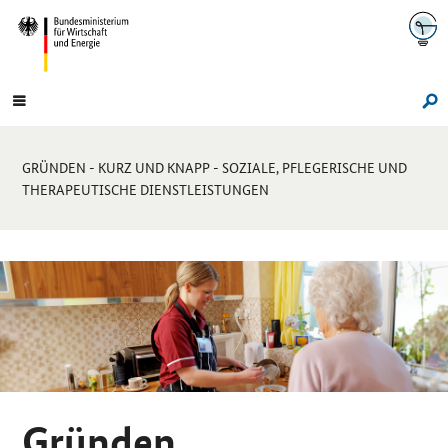
Navigation
Hauptmenü
Su
Sie
GRÜNDEN - KURZ UND KNAPP - SOZIALE, PFLEGERISCHE UND
sind
THERAPEUTISCHE DIENSTLEISTUNGEN
hier:
Sprungmarken-
Navigation
Gründen