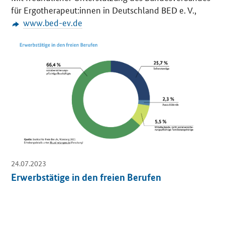
für Ergotherapeut:innen in Deutschland BED e. V.,
www.bed-ev.de
O
e
f
f
n
e
t
E
i
n
z
24.07.2023
e
l
Erwerbstätige in den freien Berufen
s
i
c
h