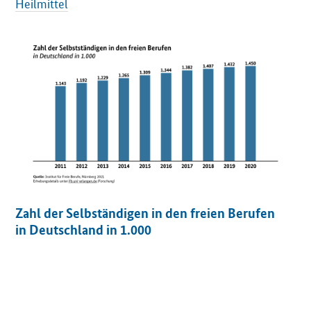
Heilmittel
O
e
f
f
n
e
t
E
i
n
z
e
Zahl der Selbständigen in den freien Berufen
l
in Deutschland in 1.000
s
i
c
h
t