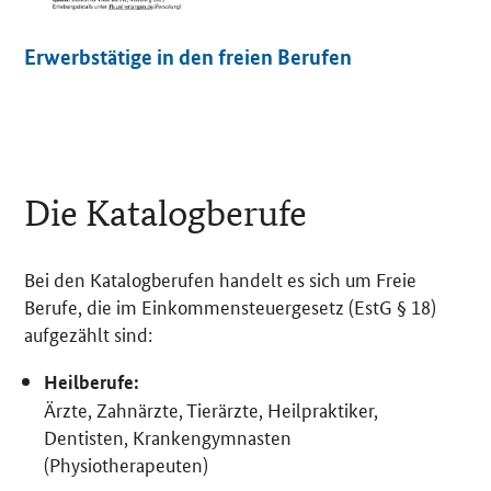
n
z
e
Erwerbstätige in den freien Berufen
l
s
i
c
h
t
Die Katalogberufe
Bei den Katalogberufen handelt es sich um Freie
Berufe, die im Einkommensteuergesetz (EstG § 18)
aufgezählt sind:
Heilberufe:
Ärzte, Zahnärzte, Tierärzte, Heilpraktiker,
Dentisten, Krankengymnasten
(Physiotherapeuten)