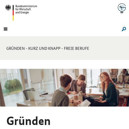
Navigation
Hauptmenü
Su
Sie
GRÜNDEN - KURZ UND KNAPP - FREIE BERUFE
sind
hier:
Sprungmarken-
Navigation
Gründen