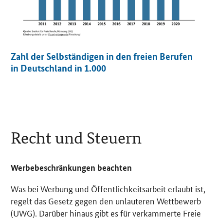
t
E
i
n
z
e
Zahl der Selbständigen in den freien Berufen
l
in Deutschland in 1.000
s
i
c
h
t
Recht und Steuern
Werbebeschränkungen beachten
Was bei Werbung und Öffentlichkeitsarbeit erlaubt ist,
regelt das Gesetz gegen den unlauteren Wettbewerb
(UWG). Darüber hinaus gibt es für verkammerte Freie