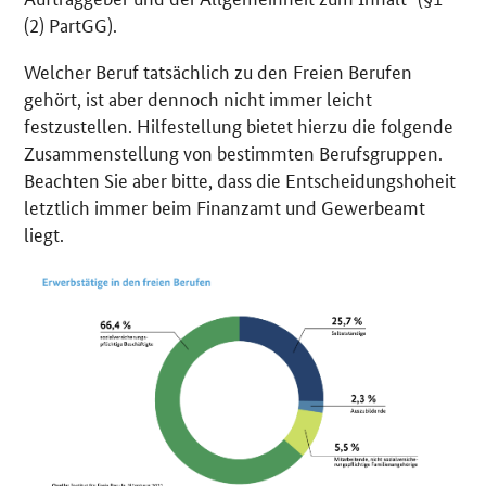
(2) PartGG).
Welcher Beruf tatsächlich zu den Freien Berufen
gehört, ist aber dennoch nicht immer leicht
festzustellen. Hilfestellung bietet hierzu die folgende
Zusammenstellung von bestimmten Berufsgruppen.
Beachten Sie aber bitte, dass die Entscheidungshoheit
letztlich immer beim Finanzamt und Gewerbeamt
liegt.
O
e
f
f
n
e
t
E
i