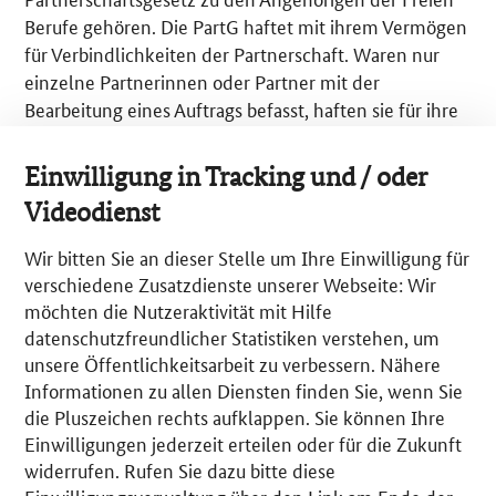
Berufe gehören. Die PartG haftet mit ihrem Vermögen
für Verbindlichkeiten der Partnerschaft. Waren nur
einzelne Partnerinnen oder Partner mit der
Bearbeitung eines Auftrags befasst, haften sie für ihre
beruflichen Fehler mit ihrem Privatvermögen.
Einwilligung in Tracking und / oder
Bei der Partnerschaftsgesellschaft mit beschränkter
Videodienst
Berufshaftung (PartGmbB) haftet für berufliche Fehler
nur die Gesellschaft mit ihrem
Wir bitten Sie an dieser Stelle um Ihre Einwilligung für
Gesellschaftsvermögen. Die Haftung einzelner
verschiedene Zusatzdienste unserer Webseite: Wir
Partnerinnen und Partner für persönliche Fehler
möchten die Nutzeraktivität mit Hilfe
entfällt. Für alle anderen Verbindlichkeiten der
datenschutzfreundlicher Statistiken verstehen, um
Partnerschaft haften auch hier die Partnerinnen und
unsere Öffentlichkeitsarbeit zu verbessern. Nähere
Partner mit ihrem Privatvermögen. Eine spezielle
Informationen zu allen Diensten finden Sie, wenn Sie
Berufshaftpflichtversicherung für diese Rechtsform ist
die Pluszeichen rechts aufklappen. Sie können Ihre
Pflicht. Der Geltungsbereich der PartGmbB ist bisher
Einwilligungen jederzeit erteilen oder für die Zukunft
auf einzelne Freie Berufe, wie z. B.
widerrufen. Rufen Sie dazu bitte diese
Rechtsanwältinnen/-anwälte, Ärztinnen/Ärzte u.a.