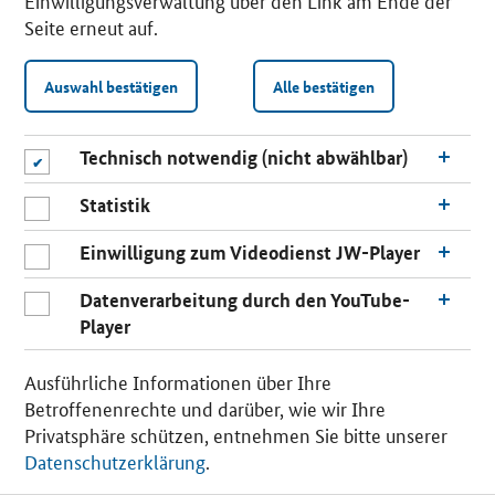
Einwilligungsverwaltung über den Link am Ende der
beschränkt. Die Einzelheiten regelt das jeweilige
Seite erneut auf.
Landesrecht.
Auswahl bestätigen
Alle bestätigen
Sowohl der PartG- als auch der PartGmbB-Vertrag
zwischen den Partnerinnen und Partnern muss
notariell beglaubigt werden. Ein Mindestkapital ist
Technisch notwendig (nicht abwählbar)
nicht erforderlich. PartG und PartGmbB müssen im
Partnerschaftsregister beim Amtsgericht eingetragen
Statistik
werden.
Einwilligung zum Videodienst JW-Player
Weitere Möglichkeiten:
OHG
,
KG
oder
GmbH & Co.
Datenverarbeitung durch den YouTube-
KG
Player
n
Seit 2024 können Freiberuflerinnen und Freiberufler
a
Ausführliche Informationen über Ihre
auch in Form einer offenen Handelsgesellschaft
c
Betroffenenrechte und darüber, wie wir Ihre
(OHG), einer Kommanditgesellschaft (KG) oder einer
h
Privatsphäre schützen, entnehmen Sie bitte unserer
GmbH & Co. KG gründen. Auch bestehende
o
Datenschutzerklärung
.
Unternehmen, die bislang beispielsweise als GbR
b