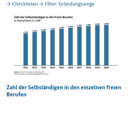
→ Checklisten → Filter: Gründungswege
O
e
f
f
n
e
t
E
i
n
z
e
Zahl der Selbständigen in den einzelnen freien
l
Berufen
s
i
c
h
t