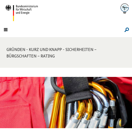
Navigation
Hauptmenü
Su
Sie
GRÜNDEN - KURZ UND KNAPP - SICHERHEITEN –
sind
BÜRGSCHAFTEN – RATING
hier:
Sprungmarken-
Navigation