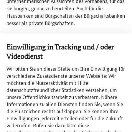
unternehmerischen Aussichten des Vorhabens, für das
sie bürgen, genau zu beurteilen. Auch für die
Hausbanken sind Bürgschaften der Bürgschaftsbanken
besser als private Bürgschaften.
Viele Unternehmen benötigen womöglich in einer
Krisenlage so schnell wie möglich einen Kredit und
Einwilligung in Tracking und / oder
dafür eine Bürgschaft. Wie lange dauert das
Videodienst
Antragsverfahren für eine Bürgschaft?
Dies hängt von der Größenordnung und der
Wir bitten Sie an dieser Stelle um Ihre Einwilligung für
Komplexität des Vorhabens ab, für das der Kredit und
verschiedene Zusatzdienste unserer Webseite: Wir
die Bürgschaft benötigt werden. Bei bestehenden
möchten die Nutzeraktivität mit Hilfe
Betrieben und bei einer Unternehmensnachfolge ist
datenschutzfreundlicher Statistiken verstehen, um
der Antrag in der Regel innerhalb von drei bis fünf
unsere Öffentlichkeitsarbeit zu verbessern. Nähere
Wochen bearbeitet. Bei Existenzgründungen meist
Informationen zu allen Diensten finden Sie, wenn Sie
innerhalb von zwei Wochen. Einige
die Pluszeichen rechts aufklappen. Sie können Ihre
Bürgschaftsbanken bieten auch Expressbürgschaften
Einwilligungen jederzeit erteilen oder für die Zukunft
widerrufen. Rufen Sie dazu bitte diese
an, bei denen die Bearbeitungszeit nur wenige Tage