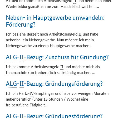
Aktuell bekomme ich Arbeitslosengeld
II
und nehme an einer
Weiterbildungsmaßnahme zum Handelsfachwirt teil. ...
Neben- in Hauptgewerbe umwandeln:
Förderung?
Ich beziehe derzeit noch Arbeitslosengeld
II
und habe
nebenbei ein Nebengewerbe. Nun möchte ich mein
Nebengewerbe zu einem Hauptgewerbe machen...
ALG
-
II
-Bezug: Zuschuss für Gründung?
Ich bekomme Arbeitslosengeld
II
und möchte mich als
Innenarchitektin freiberuflich selbständig machen. ...
ALG
-
II
-Bezug: Gründungsförderung?
Ich bin Hartz-
IV
-Empfänger und habe vor wenigen Monaten
nebenberuflich (unter 15 Stunden / Woche) eine
freiberufliche Tätigkeit...
ALG
-
II
-Bezug: Gründungsförderung?