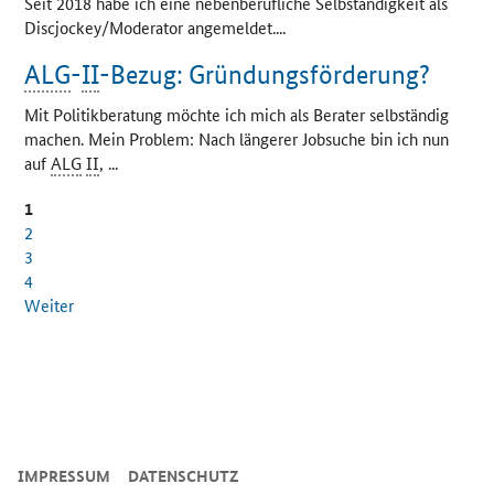
Seit 2018 habe ich eine nebenberufliche Selbständigkeit als
Discjockey/Moderator angemeldet....
ALG
-
II
-Bezug: Gründungsförderung?
Mit Politikberatung möchte ich mich als Berater selbständig
machen. Mein Problem: Nach längerer Jobsuche bin ich nun
auf
ALG
II
, ...
1
2
3
4
Weiter
SrOnlyServicemenü
IMPRESSUM
DATENSCHUTZ