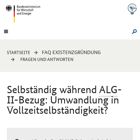
Navigation
Hauptmenü
Su
Sie
FAQ EXISTENZGRÜNDUNG
STARTSEITE
sind
FRAGEN UND ANTWORTEN
hier:
Selbständig während
ALG
-
II
-Bezug: Umwandlung in
Vollzeitselbständigkeit?