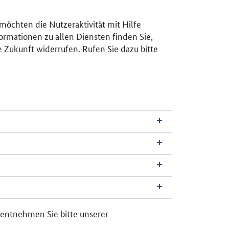
 möchten die Nutzeraktivität mit Hilfe
ormationen zu allen Diensten finden Sie,
e Zukunft widerrufen. Rufen Sie dazu bitte
n
a
c
h
 entnehmen Sie bitte unserer
o