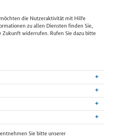
 möchten die Nutzeraktivität mit Hilfe
ormationen zu allen Diensten finden Sie,
e Zukunft widerrufen. Rufen Sie dazu bitte
n
a
c
h
 entnehmen Sie bitte unserer
o