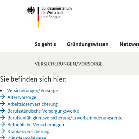
Navigation
Hauptmenü
So geht's
Gründungswissen
Netzwe
Sie
VERSICHERUNGEN/VORSORGE
sind
hier:
Sie befinden sich hier:
Versicherungen/Vorsorge
Altersvorsorge
Arbeitslosenversicherung
Berufsständische Versorgungswerke
Berufsunfähigkeitsversiche­rung/Erwerbsminderungs­rente
Betriebliche Versicherungen
Krankenversicherung
Künstlersozialkasse