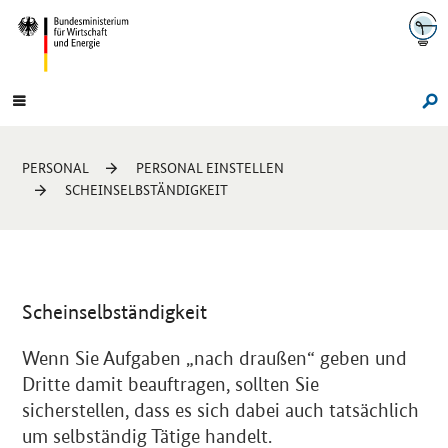
Navigation
Hauptmenü
Su
Sie
PERSONAL
PERSONAL EINSTELLEN
sind
SCHEINSELBSTÄNDIGKEIT
hier:
Scheinselbständigkeit
Einleitung
Wenn Sie Aufgaben „nach draußen“ geben und
Dritte damit beauftragen, sollten Sie
sicherstellen, dass es sich dabei auch tatsächlich
um selbständig Tätige handelt.