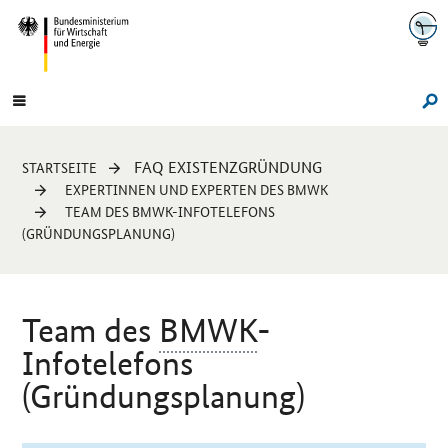
Navigation
Hauptmenü
Su
Sie
FAQ EXISTENZGRÜNDUNG
STARTSEITE
sind
EXPERTINNEN UND EXPERTEN DES BMWK
hier:
TEAM DES BMWK-INFOTELEFONS
(GRÜNDUNGSPLANUNG)
Team des
BMWK
-
Infotelefons
(Gründungsplanung)
Einleitung