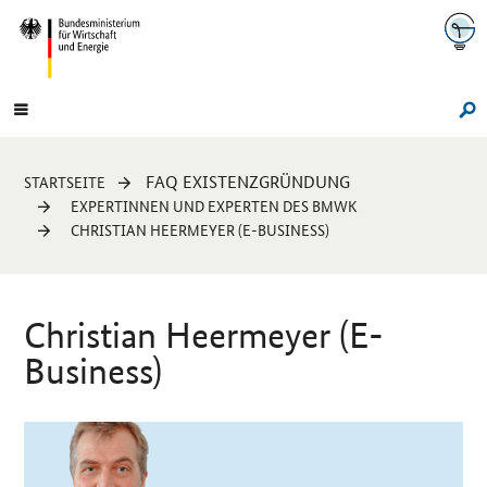
Navigation
Hauptmenü
Su
Sie
FAQ EXISTENZGRÜNDUNG
STARTSEITE
sind
EXPERTINNEN UND EXPERTEN DES BMWK
hier:
CHRISTIAN HEERMEYER (E-BUSINESS)
Christian Heermeyer (E-
Business)
Einleitung