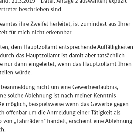
and: 21.3.2019 - Datei: Anlage 2 auswählen) explizit
rtreter beschrieben sind.
mtes ihre Zweifel herleitet, ist zumindest aus Ihrer
keit für mich nicht erkennbar.
ten, dem Hauptzollamt entsprechende Auffälligkeiten
durch das Hauptzollamt ist damit aber tatsächlich
e nur dann eingeleitet, wenn das Hauptzollamt Ihren
rteilen würde.
werbeanmeldung nicht um eine Gewerbeerlaubnis,
ine solche Ablehnung ist nach meiner Kenntnis
ße möglich, beispielsweise wenn das Gewerbe gegen
och offenbar um die Anmeldung einer Tätigkeit als
b von „Fahrrädern" handelt, erscheint eine Ablehnung
ch.