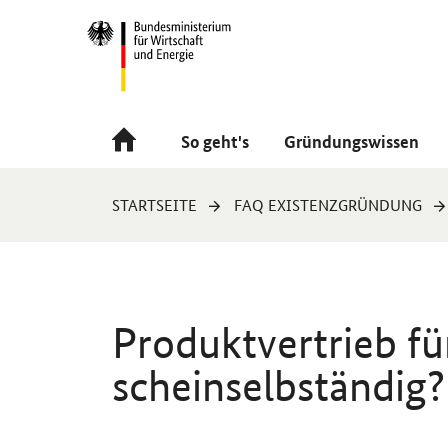
Navigation
Hauptmenü
So geht's
Gründungswissen
Sie
STARTSEITE
FAQ EXISTENZGRÜNDUNG
sind
hier:
Produktvertrieb fü
scheinselbständig?