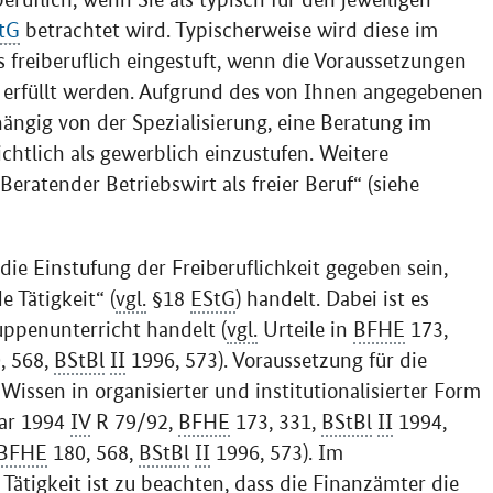
tG
betrachtet wird. Typischerweise wird diese im
s freiberuflich eingestuft, wenn die Voraussetzungen
 erfüllt werden. Aufgrund des von Ihnen angegebenen
ängig von der Spezialisierung, eine Beratung im
ichtlich als gewerblich einzustufen. Weitere
Beratender Betriebswirt als freier Beruf“ (siehe
ie Einstufung der Freiberuflichkeit gegeben sein,
 Tätigkeit“ (
vgl.
§18
EStG
) handelt. Dabei ist es
ruppenunterricht handelt (
vgl.
Urteile in
BFHE
173,
, 568,
BStBl
II
1996, 573). Voraussetzung für die
r Wissen in organisierter und institutionalisierter Form
uar 1994
IV
R 79/92,
BFHE
173, 331,
BStBl
II
1994,
BFHE
180, 568,
BStBl
II
1996, 573). Im
tigkeit ist zu beachten, dass die Finanzämter die