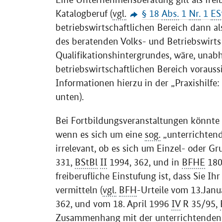
Katalogberuf (
vgl.
§ 18
Abs.
1
Nr.
1
ES
betriebswirtschaftlichen Bereich dann al
des beratenden Volks- und Betriebswirts
Qualifikationshintergrundes, wäre, unabh
betriebswirtschaftlichen Bereich vorauss
Informationen hierzu in der „Praxishilfe: 
unten).
Bei Fortbildungsveranstaltungen könnte d
wenn es sich um eine
sog.
„unterrichtende
irrelevant, ob es sich um Einzel- oder G
331,
BStBl
II
1994, 362, und in
BFHE
180
freiberufliche Einstufung ist, dass Sie Ih
vermitteln (
vgl.
BFH
-Urteile vom 13.Jan
362, und vom 18. April 1996
IV
R 35/95,
Zusammenhang mit der unterrichtenden Tä