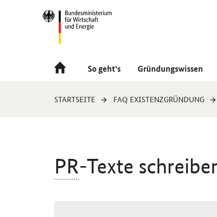
Navigation
Hauptmenü
So geht's
Gründungswissen
Sie
STARTSEITE
FAQ EXISTENZGRÜNDUNG
sind
hier:
PR
-Texte schreiben