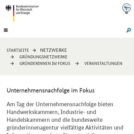
Navigation
Hauptmenü
Su
Sie
NETZWERKE
STARTSEITE
sind
GRÜNDUNGSNETZWERKE
hier:
GRÜNDERINNEN IM FOKUS
VERANSTALTUNGEN
Unternehmensnachfolge im Fokus
Einleitung
Am Tag der Unternehmensnachfolge bieten
Handwerkskammern, Industrie- und
Handelskammern und die bundesweite
gründerinnenagentur vielfältige Aktivitäten und