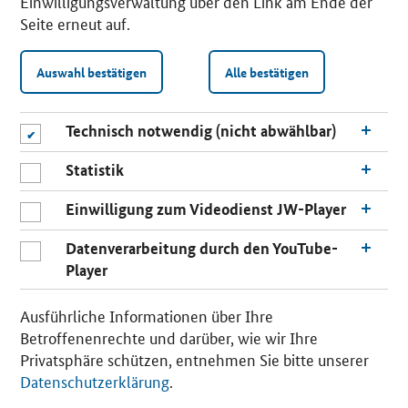
Einwilligungsverwaltung über den Link am Ende der
Seite erneut auf.
Auswahl bestätigen
Alle bestätigen
Technisch notwendig (nicht abwählbar)
Statistik
Einwilligung zum Videodienst JW-Player
Datenverarbeitung durch den YouTube-
Player
n
a
Ausführliche Informationen über Ihre
c
Betroffenenrechte und darüber, wie wir Ihre
h
Privatsphäre schützen, entnehmen Sie bitte unserer
o
Datenschutzerklärung
.
b