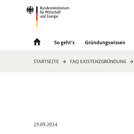
Navigation
Hauptmenü
So geht's
Gründungswissen
Sie
STARTSEITE
FAQ EXISTENZGRÜNDUNG
sind
hier:
-
19.09.2014