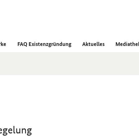
rke
FAQ Existenzgründung
Aktuelles
Mediathe
egelung