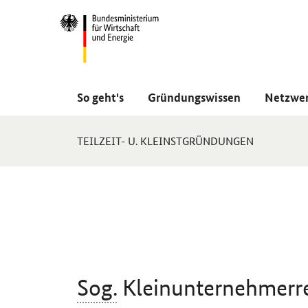
Navigation
Hauptmenü
So geht's
Gründungswissen
Netzwe
Sie
TEILZEIT- U. KLEINSTGRÜNDUNGEN
sind
hier:
Sog.
Kleinunternehmerr
Einleitung