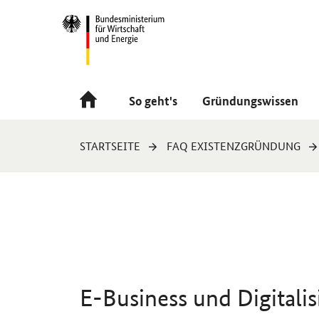
Navigation
Hauptmenü
So geht's
Gründungswissen
Sie
STARTSEITE
FAQ EXISTENZGRÜNDUNG
sind
hier:
E-Business
und Digitalis
Einleitung