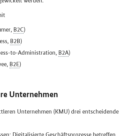
gewickelt werden.
mit
umer
,
B2C
)
ess
,
B2B
)
ess-to-Administration
,
B2A
)
yee
,
B2E
)
lere Unternehmen
mittleren Unternehmen (KMU) drei entscheidende
en: Digitalisierte Geschäftsprozesse betreffen