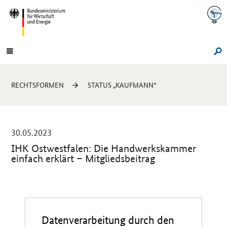
Navigation
Hauptmenü
Su
Sie
RECHTSFORMEN
STATUS „KAUFMANN“
sind
hier:
-
30.05.2023
IHK Ostwestfalen: Die Handwerkskammer
einfach erklärt – ­Mitgliedsbeitrag
Einleitung
Datenverarbeitung durch den