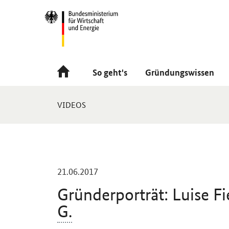
Navigation
Hauptmenü
So geht's
Gründungswissen
Sie
VIDEOS
sind
hier:
-
21.06.2017
Gründerporträt: Luise 
G.
Einleitung