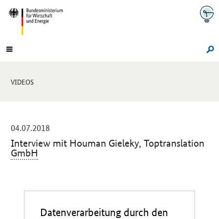
Navigation
Hauptmenü
Su
Sie
VIDEOS
sind
hier:
-
04.07.2018
Interview mit Houman Gieleky,
Toptranslation
GmbH
Einleitung
Datenverarbeitung durch den