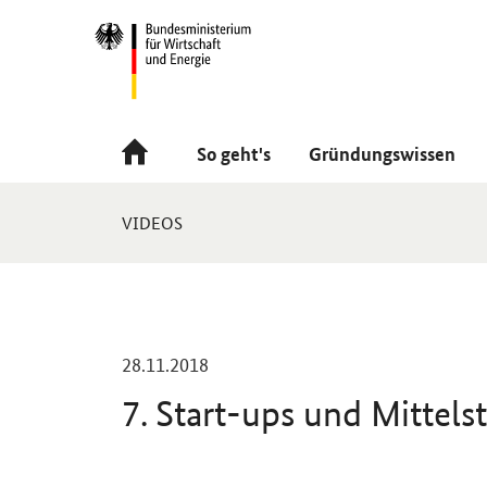
Navigation
Hauptmenü
So geht's
Gründungswissen
Sie
VIDEOS
sind
hier:
-
28.11.2018
7. Start-ups und Mittels
Einleitung