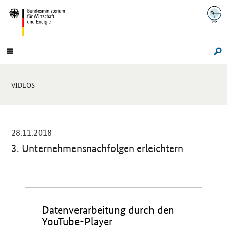
Navigation
Hauptmenü
Su
Sie
VIDEOS
sind
hier:
-
28.11.2018
3. Unternehmensnachfolgen erleichtern
Einleitung
Datenverarbeitung durch den
YouTube-Player