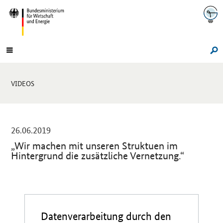
Navigation
Hauptmenü
Su
Sie
VIDEOS
sind
hier:
-
26.06.2019
„Wir machen mit unseren Struktuen im
Hintergrund die zusätzliche Vernetzung.“
Einleitung
Datenverarbeitung durch den