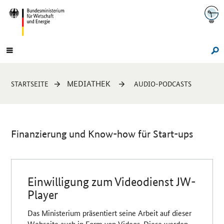
Navigation
Hauptmenü
Su
Sie
MEDIATHEK
STARTSEITE
AUDIO-PODCASTS
sind
hier:
Finanzierung und Know-how für Start-ups
Einleitung
Einwilligung zum Videodienst JW-
Player
Das Ministerium präsentiert seine Arbeit auf dieser
Webseite auch in Form von Videos. Diese werden