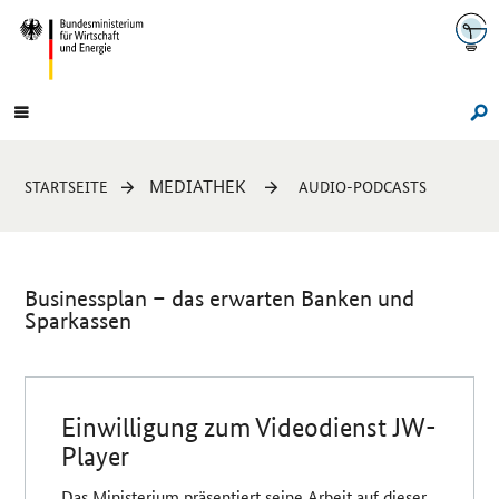
Navigation
Hauptmenü
Su
Sie
MEDIATHEK
STARTSEITE
AUDIO-PODCASTS
sind
hier:
Businessplan – das erwarten Banken und
Sparkassen
Einleitung
Einwilligung zum Videodienst JW-
Player
Das Ministerium präsentiert seine Arbeit auf dieser