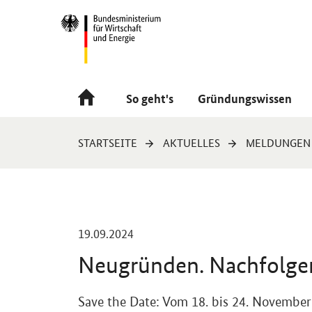
Navigation
Hauptmenü
So geht's
Gründungswissen
Sie
STARTSEITE
AKTUELLES
MELDUNGEN
sind
hier:
-
19.09.2024
Neugründen. Nachfolge
Einleitung
Save the Date
: Vom 18. bis 24. Novembe