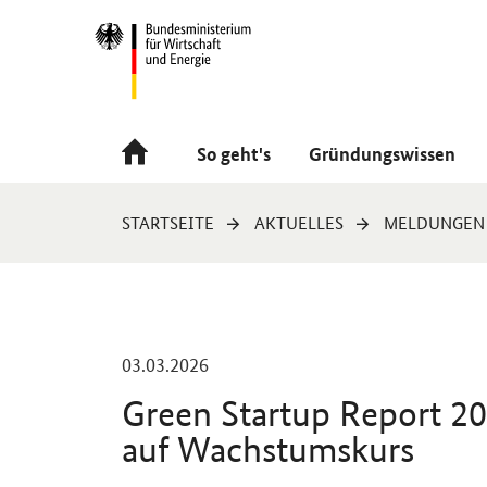
Navigation
Hauptmenü
So geht's
Gründungswissen
Sie
STARTSEITE
AKTUELLES
MELDUNGEN
sind
hier:
-
03.03.2026
Green Startup Report
20
auf Wachstumskurs
Einleitung