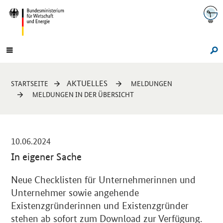
Navigation
Hauptmenü
Su
Sie
AKTUELLES
STARTSEITE
MELDUNGEN
sind
MELDUNGEN IN DER ÜBERSICHT
hier:
-
10.06.2024
In eigener Sache
Einleitung
Neue Checklisten für Unternehmerinnen und
Unternehmer sowie angehende
Existenzgründerinnen und Existenzgründer
stehen ab sofort zum
Download
zur Verfügung.