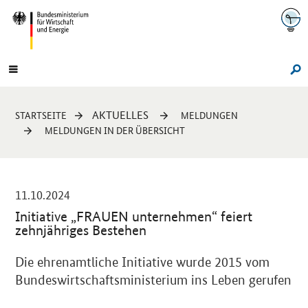
Navigation
Hauptmenü
Su
Sie
AKTUELLES
STARTSEITE
MELDUNGEN
sind
MELDUNGEN IN DER ÜBERSICHT
hier:
-
11.10.2024
Initiative „FRAUEN unternehmen“ feiert
zehnjähriges Bestehen
Einleitung
Die ehrenamtliche Initiative wurde 2015 vom
Bundeswirtschaftsministerium ins Leben gerufen