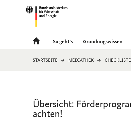
Navigation
Hauptmenü
So geht's
Gründungswissen
Sie
STARTSEITE
MEDIATHEK
CHECKLIST
sind
hier:
Übersicht: Förderprogra
achten!
Einleitung