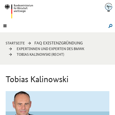
Navigation
Hauptmenü
Su
Sie
FAQ EXISTENZGRÜNDUNG
STARTSEITE
sind
EXPERTINNEN UND EXPERTEN DES BMWK
hier:
TOBIAS KALINOWSKI (RECHT)
Tobias Kalinowski
Einleitung