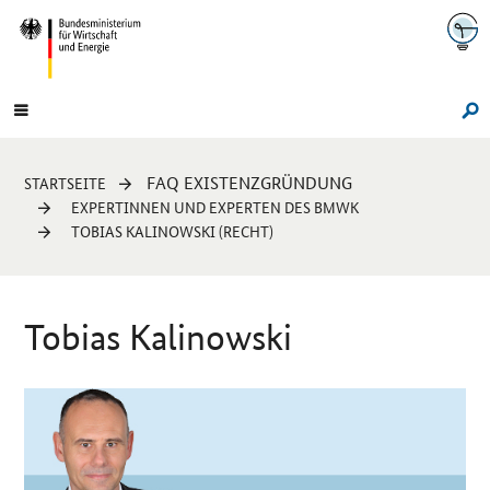
Navigation
Hauptmenü
Su
Sie
FAQ EXISTENZGRÜNDUNG
STARTSEITE
sind
EXPERTINNEN UND EXPERTEN DES BMWK
hier:
TOBIAS KALINOWSKI (RECHT)
Tobias Kalinowski
Einleitung