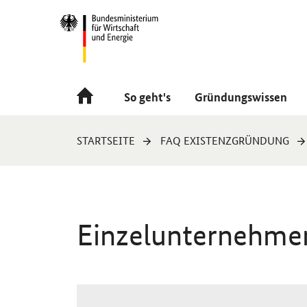
Navigation
Hauptmenü
So geht's
Gründungswissen
Sie
STARTSEITE
FAQ EXISTENZGRÜNDUNG
sind
hier:
Einzelunternehmen