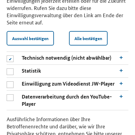
Einwilligungen jederzeit erteilen oder für die Zukunft
widerrufen. Rufen Sie dazu bitte diese
Einwilligungsverwaltung über den Link am Ende der
Seite erneut auf.
Auswahl bestätigen
Alle bestätigen
Technisch notwendig (nicht abwählbar)
Statistik
Einwilligung zum Videodienst JW-Player
Datenverarbeitung durch den YouTube-
Player
n
a
Ausführliche Informationen über Ihre
c
Betroffenenrechte und darüber, wie wir Ihre
h
Privatsphäre schützen, entnehmen Sie bitte unserer