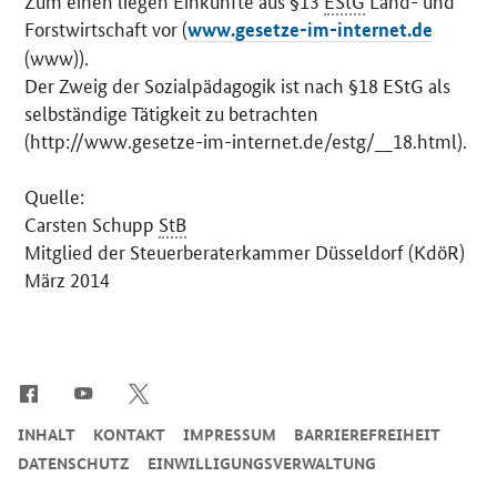
Zum einen liegen Einkünfte aus §13
EStG
Land- und
Forstwirtschaft vor (
www.gesetze-im-internet.de
(www)).
Der Zweig der Sozialpädagogik ist nach §18 EStG als
selbständige Tätigkeit zu betrachten
(http://www.gesetze-im-internet.de/estg/__18.html).
Quelle:
Carsten Schupp
StB
Mitglied der Steuerberaterkammer Düsseldorf (KdöR)
März 2014
SrOnlyServicemenü
INHALT
KONTAKT
IMPRESSUM
BARRIEREFREIHEIT
DATENSCHUTZ
EINWILLIGUNGSVERWALTUNG