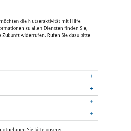
 möchten die Nutzeraktivität mit Hilfe
ormationen zu allen Diensten finden Sie,
e Zukunft widerrufen. Rufen Sie dazu bitte
n
a
c
h
 entnehmen Sie bitte unserer