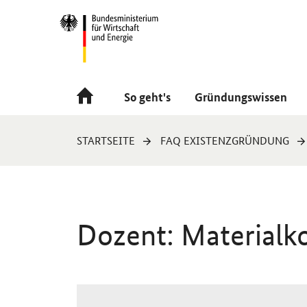
Navigation
Hauptmenü
So geht's
Gründungswissen
Sie
STARTSEITE
FAQ EXISTENZGRÜNDUNG
sind
hier:
Dozent: Materialko