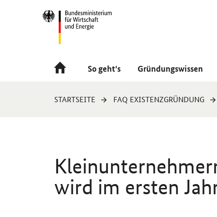
Navigation
Hauptmenü
So geht's
Gründungswissen
Sie
STARTSEITE
FAQ EXISTENZGRÜNDUNG
sind
hier:
Kleinunternehmer
wird im ersten Jah