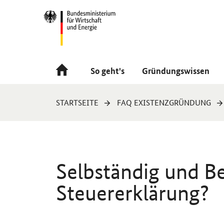
Navigation
Hauptmenü
So geht's
Gründungswissen
Sie
STARTSEITE
FAQ EXISTENZGRÜNDUNG
sind
hier:
Selbständig und B
Steuererklärung?