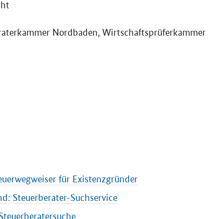
cht
eraterkammer Nordbaden, Wirtschaftsprüferkammer
euerwegweiser für Existenzgründer
d: Steuerberater-Suchservice
Steuerberatersuche