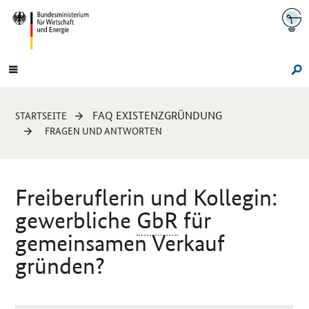
Navigation
Hauptmenü
Su
Sie
FAQ EXISTENZGRÜNDUNG
STARTSEITE
sind
FRAGEN UND ANTWORTEN
hier:
Freiberuflerin und Kollegin:
gewerbliche
GbR
für
gemeinsamen Verkauf
gründen?