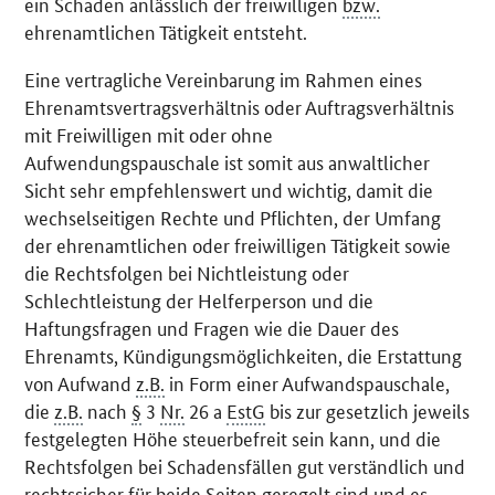
ein Schaden anlässlich der freiwilligen
bzw.
ehrenamtlichen Tätigkeit entsteht.
Eine vertragliche Vereinbarung im Rahmen eines
Ehrenamtsvertragsverhältnis oder Auftragsverhältnis
mit Freiwilligen mit oder ohne
Aufwendungspauschale ist somit aus anwaltlicher
Sicht sehr empfehlenswert und wichtig, damit die
wechselseitigen Rechte und Pflichten, der Umfang
der ehrenamtlichen oder freiwilligen Tätigkeit sowie
die Rechtsfolgen bei Nichtleistung oder
Schlechtleistung der Helferperson und die
Haftungsfragen und Fragen wie die Dauer des
Ehrenamts, Kündigungsmöglichkeiten, die Erstattung
von Aufwand
z.B.
in Form einer Aufwandspauschale,
die
z.B.
nach
§
3
Nr.
26 a
EstG
bis zur gesetzlich jeweils
festgelegten Höhe steuerbefreit sein kann, und die
Rechtsfolgen bei Schadensfällen gut verständlich und
rechtssicher für beide Seiten geregelt sind und es