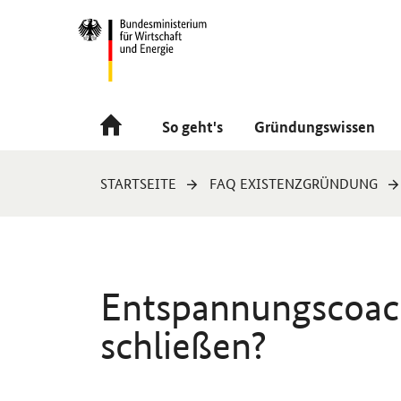
Navigation
Hauptmenü
So geht's
Gründungswissen
Sie
STARTSEITE
FAQ EXISTENZGRÜNDUNG
sind
hier:
Entspannungscoach
schließen?