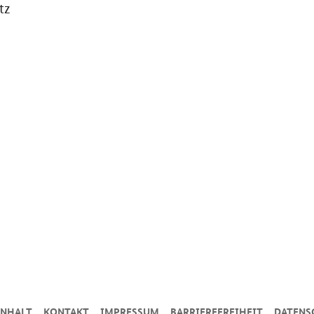
tz
INHALT
KONTAKT
IMPRESSUM
BARRIEREFREIHEIT
DATENS