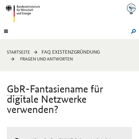
Navigation
Hauptmenü
Su
Sie
FAQ EXISTENZGRÜNDUNG
STARTSEITE
sind
FRAGEN UND ANTWORTEN
hier:
GbR
-Fantasiename für
digitale Netzwerke
verwenden?