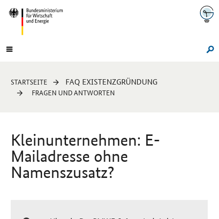
Navigation
Hauptmenü
Su
Sie
FAQ EXISTENZGRÜNDUNG
STARTSEITE
sind
FRAGEN UND ANTWORTEN
hier:
Kleinunternehmen: E-
Mailadresse ohne
Namenszusatz?