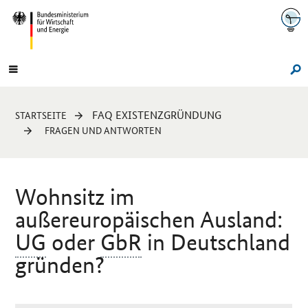
Navigation
Hauptmenü
Su
Sie
FAQ EXISTENZGRÜNDUNG
STARTSEITE
sind
FRAGEN UND ANTWORTEN
hier:
Wohnsitz im
außereuropäischen Ausland:
UG
oder
GbR
in Deutschland
gründen?