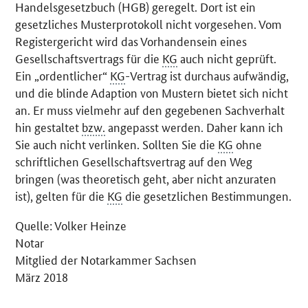
Handelsgesetzbuch (HGB) geregelt. Dort ist ein
gesetzliches Musterprotokoll nicht vorgesehen. Vom
Registergericht wird das Vorhandensein eines
Gesellschaftsvertrags für die
KG
auch nicht geprüft.
Ein „ordentlicher“
KG
-Vertrag ist durchaus aufwändig,
und die blinde Adaption von Mustern bietet sich nicht
an. Er muss vielmehr auf den gegebenen Sachverhalt
hin gestaltet
bzw.
angepasst werden. Daher kann ich
Sie auch nicht verlinken. Sollten Sie die
KG
ohne
schriftlichen Gesellschaftsvertrag auf den Weg
bringen (was theoretisch geht, aber nicht anzuraten
ist), gelten für die
KG
die gesetzlichen Bestimmungen.
Quelle: Volker Heinze
Notar
Mitglied der Notarkammer Sachsen
März 2018