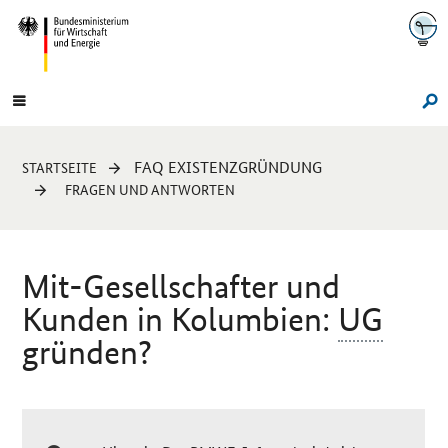
Navigation
Hauptmenü
Su
Sie
FAQ EXISTENZGRÜNDUNG
STARTSEITE
sind
FRAGEN UND ANTWORTEN
hier:
Mit-Gesellschafter und
Kunden in Kolumbien:
UG
gründen?